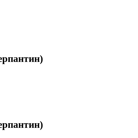
ерпантин)
ерпантин)