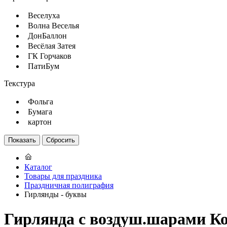
Веселуха
Волна Веселья
ДонБаллон
Весёлая Затея
ГК Горчаков
ПатиБум
Текстура
Фольга
Бумага
картон
Каталог
Товары для праздника
Праздничная полиграфия
Гирлянды - буквы
Гирлянда с воздуш.шарами Ко