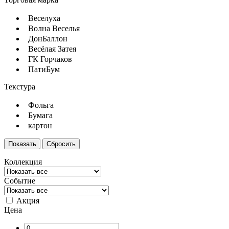
Веселуха
Волна Веселья
ДонБаллон
Весёлая Затея
ГК Горчаков
ПатиБум
Текстура
Фольга
Бумага
картон
Коллекция
Событие
Акция
Цена