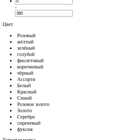
-
Цвет
Розовый
жёлтый
зелёный
голубой
фиолетовый
коричневый
чёрный
Ассорти
Белый
Красный
Синий
Розовое золото
Золото
Серебро
сиреневый
фуксия
Торговая марка